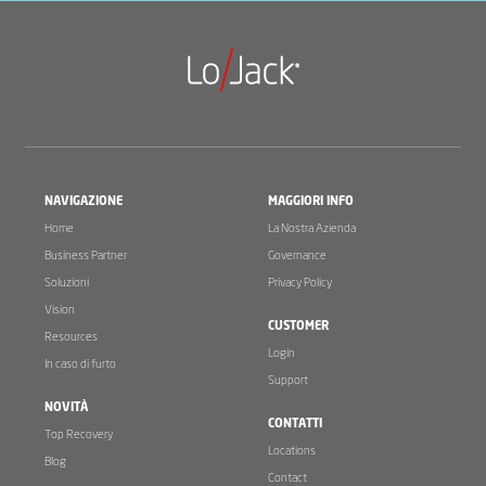
NAVIGAZIONE
MAGGIORI INFO
Home
La Nostra Azienda
Business Partner
Governance
Soluzioni
Privacy Policy
Vision
CUSTOMER
Resources
Login
In caso di furto
Support
NOVITÀ
CONTATTI
Top Recovery
Locations
Blog
Contact