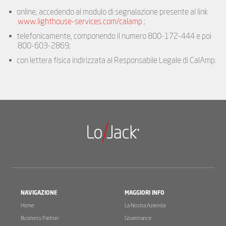
online, accedendo al modulo di segnalazione presente al link
www.lighthouse-services.com/calamp
;
telefonicamente, componendo il numero 800-172-444 e poi
800-603-2869;
con lettera fisica indirizzata al Responsabile Legale di CalAmp.
NAVIGAZIONE
MAGGIORI INFO
Home
La Nostra Azienda
Business Partner
Governance