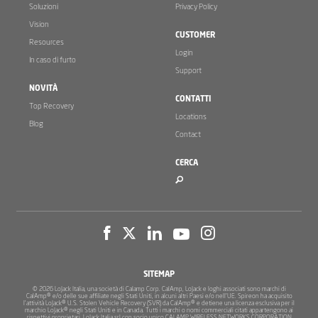
Soluzioni
Privacy Policy
Vision
CUSTOMER
Resources
Login
In caso di furto
Support
NOVITÀ
CONTATTI
Top Recovery
Locations
Blog
Contact
CERCA
SITEMAP
© 2026 LoJack Italia, una società di Calamp Corp. CalAmp, LoJack e loghi associati sono marchi di
CalAmp® e/o delle sue affiliate negli Stati Uniti, in alcuni altri Paesi e/o nell'UE. Spireon ha acquisito
l'attività LoJack® U.S. Stolen Vehicle Recovery (SVR) da CalAmp® e detiene una licenza esclusiva per il
marchio LoJack® negli Stati Uniti e in Canada. Tutti i marchi o nomi commerciali citati appartengono ai
rispettivi proprietari.
LoJack Italia srl con socio unico CALAMP WIRELESS NETWORKS CORPORATION