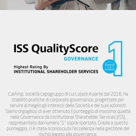
CalAmp, società capogruppo di cui LoJack è parte dal 2016, ha
stabilito pratiche di corporate governance, progettate per
servire al meglio gli interessi della Società e dei suoi azionisti.
Siamo orgogliosi di aver ottenuto il punteggio di massima qualità
nella Governance da Institutional Shareholder Services (ISS),
rappresentato dal numero “1” sopra riportato. Grazie a questo
punteggio, ci è stata riconosciuta l’eccellenza nella gestione del
rischio legato alla governance.