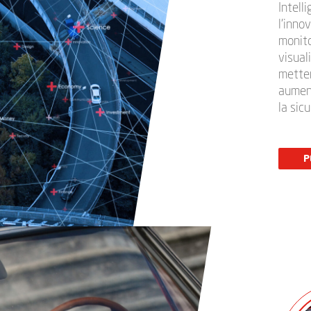
Intell
l’inno
monito
visual
metten
aument
la sic
P