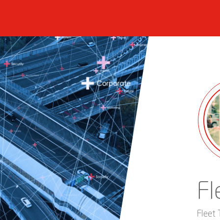
Fl
Fleet 