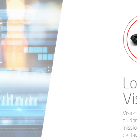
Lo
Vi
Vision
plurip
missio
dettag