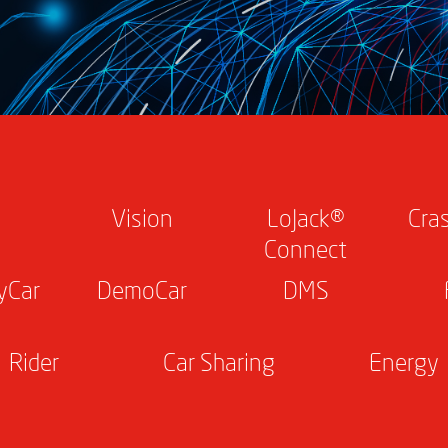
Vision
LoJack®
Cra
Connect
yCar
DemoCar
DMS
Rider
Car Sharing
Energy