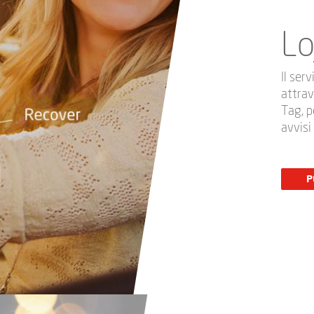
Lo
Il ser
attrav
Tag, p
avvisi
P