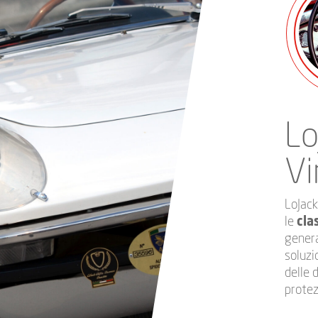
Lo
Vi
LoJack
le
cla
genera
soluz
delle 
protez