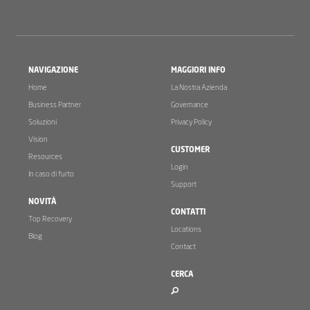
NAVIGAZIONE
MAGGIORI INFO
Home
La Nostra Azienda
Business Partner
Governance
Soluzioni
Privacy Policy
Vision
CUSTOMER
Resources
Login
In caso di furto
Support
NOVITÀ
CONTATTI
Top Recovery
Locations
Blog
Contact
CERCA