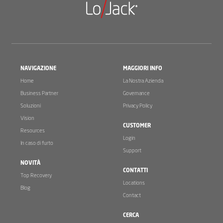
NAVIGAZIONE
MAGGIORI INFO
Home
La Nostra Azienda
Business Partner
Governance
Soluzioni
Privacy Policy
Vision
CUSTOMER
Resources
Login
In caso di furto
Support
NOVITÀ
CONTATTI
Top Recovery
Locations
Blog
Contact
CERCA