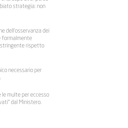
mbiato strategia: non
one dell’osservanza dei
ure formalmente
stringente rispetto
nico necessario per
.
e le multe per eccesso
ati” dal Ministero.