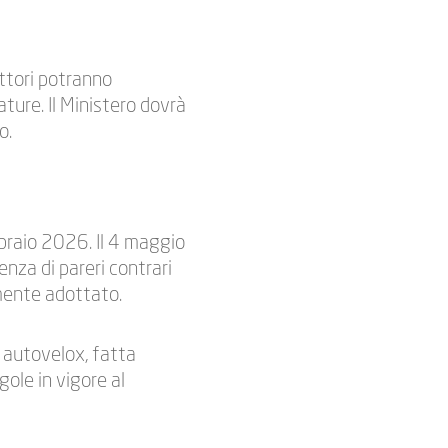
uttori potranno
ure. Il Ministero dovrà
o.
bbraio 2026. Il 4 maggio
nza di pareri contrari
lmente adottato.
i autovelox, fatta
gole in vigore al