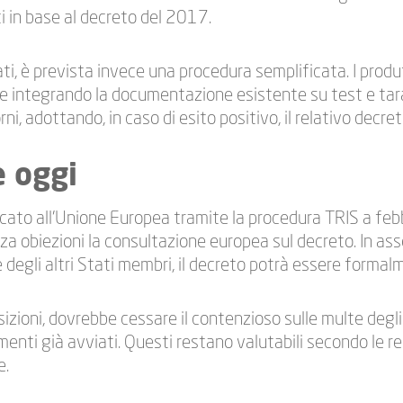
 in base al decreto del 2017.
tati, è prevista invece una procedura semplificata. I prod
 integrando la documentazione esistente su test e tarat
ni, adottando, in caso di esito positivo, il relativo decret
e oggi
ficato all’Unione Europea tramite la procedura TRIS a fe
a obiezioni la consultazione europea sul decreto. In asse
degli altri Stati membri, il decreto potrà essere forma
sizioni, dovrebbe cessare il contenzioso sulle multe degl
enti già avviati. Questi restano valutabili secondo le re
e.