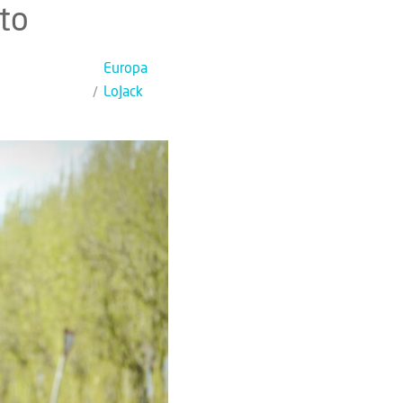
eto
Europa
LoJack