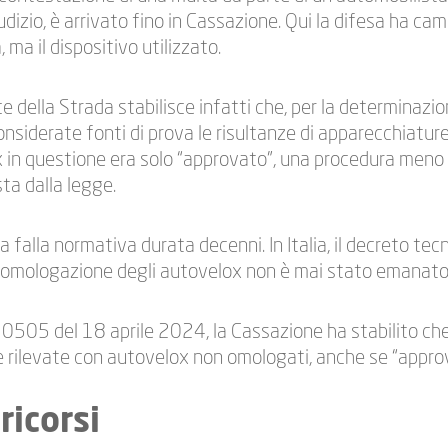
iudizio, è arrivato fino in Cassazione. Qui la difesa ha ca
 ma il dispositivo utilizzato.
e della Strada stabilisce infatti che, per la determinazi
 considerate fonti di prova le risultanze di apparecchiat
 in questione era solo “approvato”, una procedura meno 
ta dalla legge.
 falla normativa durata decenni. In Italia, il decreto tec
di omologazione degli autovelox non è mai stato emanato
.10505 del 18 aprile 2024, la Cassazione ha stabilito ch
se rilevate con autovelox non omologati, anche se “approv
ricorsi