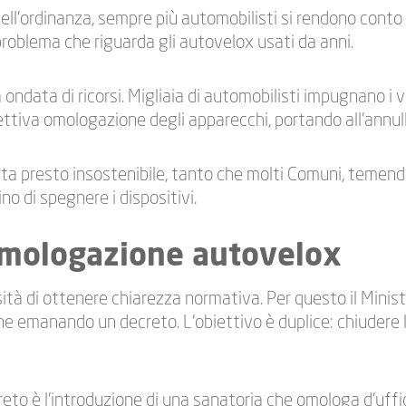
ell’ordinanza, sempre più automobilisti si rendono conto c
roblema che riguarda gli autovelox usati da anni.
a ondata di ricorsi. Migliaia di automobilisti impugnano i v
ettiva omologazione degli apparecchi, portando all’annu
ata presto insostenibile, tanto che molti Comuni, temen
ino di spegnere i dispositivi.
 omologazione autovelox
sità di ottenere chiarezza normativa. Per questo il Minist
ene emanando un decreto. L’obiettivo è duplice: chiudere 
reto è l’introduzione di una sanatoria che omologa d’uffi