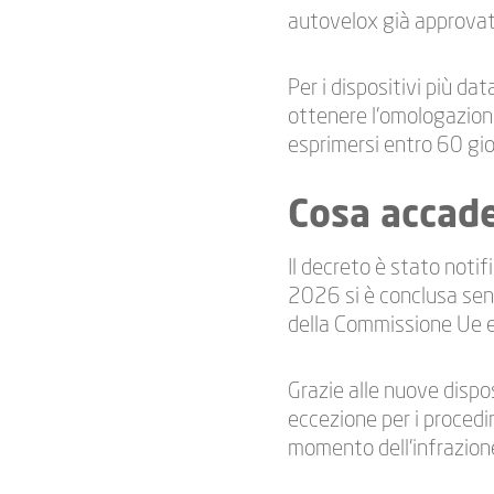
autovelox già approvati
Per i dispositivi più da
ottenere l’omologazione
esprimersi entro 60 gior
Cosa accad
Il decreto è stato noti
2026 si è conclusa senz
della Commissione Ue e 
Grazie alle nuove dispo
eccezione per i procedim
momento dell’infrazion