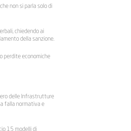
he non si parla solo di
erbali, chiedendo ai
llamento della sanzione.
do perdite economiche
ero delle Infrastrutture
la falla normativa e
cio 15 modelli di