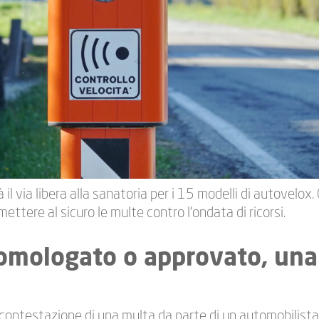
dà il via libera alla sanatoria per i 15 modelli di autovelox.
ttere al sicuro le multe contro l’ondata di ricorsi.
omologato o approvato, una
contestazione di una multa da parte di un automobilista