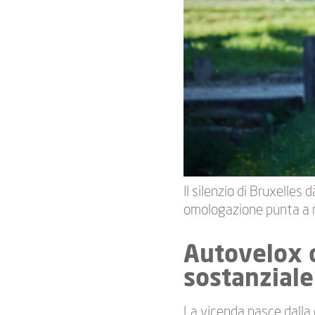
Il silenzio di Bruxelles 
omologazione punta a me
Autovelox 
sostanziale
La vicenda nasce dalla 