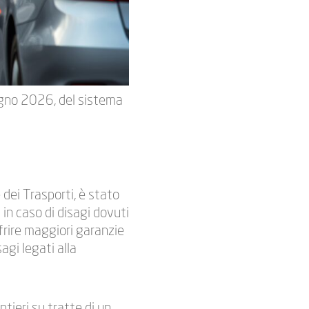
iugno 2026, del sistema
dei Trasporti, è stato
 in caso di disagi dovuti
offrire maggiori garanzie
agi legati alla
ntieri su tratte di un