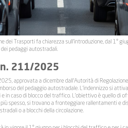
ne dei Trasporti fa chiarezza sull’introduzione, dal 1° g
dei pedaggi autostradali.
a n. 211/2025
2025, approvata a dicembre dall’Autorità di Regolazione 
 rimborso del pedaggio autostradale. L’indennizzo si attiva
 e in caso di blocco del traffico. L’obiettivo è quello di 
 più spesso, si trovano a fronteggiare rallentamenti e dis
stradali o a blocchi della circolazione.
in vigore il 1° giugno per i blocchi del traffico e per i ca