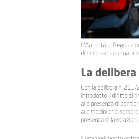
L’Autorità di Regolazio
di rimborso automatico 
La deliber
Con la delibera n. 211/
introdotto il diritto al
alla presenza di cantieri
ai cittadini che, sempre
presenza di lavorazioni 
Il provvedimento entrerà 