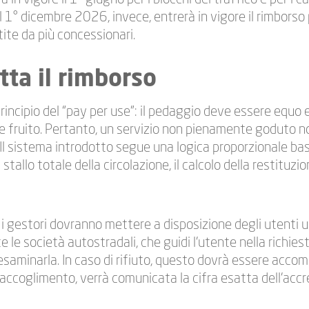
 1° dicembre 2026, invece, entrerà in vigore il rimborso p
ite da più concessionari.
ta il rimborso
principio del “pay per use”: il pedaggio deve essere equo 
e fruito. Pertanto, un servizio non pienamente goduto n
l sistema introdotto segue una logica proporzionale bas
 stallo totale della circolazione, il calcolo della restituz
, i gestori dovranno mettere a disposizione degli utenti 
e le società autostradali, che guidi l’utente nella richiest
esaminarla. In caso di rifiuto, questo dovrà essere acc
 accoglimento, verrà comunicata la cifra esatta dell’accr