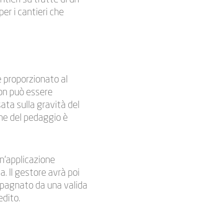
er i cantieri che
e proporzionato al
on può essere
ata sulla gravità del
ione del pedaggio è
un’applicazione
a. Il gestore avrà poi
ompagnato da una valida
edito.