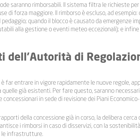
ode saranno rimborsabili. Il sistema filtra le richieste per
e di forza maggiore. Il rimborso è escluso, ad esempio: 
el pedaggio; quando il blocco è causato da emergenze im
tabili alla gestione o eventi meteo eccezionali); e infine
ti dell’Autorità di Regolazio
 è far entrare in vigore rapidamente le nuove regole, app
a quelle già esistenti. Per fare questo, saranno necessar
e concessionari in sede di revisione dei Piani Economico-
rapporti della concessione già in corso, la delibera cerca d
rantisce i rimborsi in caso di disservizi, con la sostenibil
le infrastrutture.