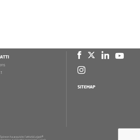
ATTI
ons
ct
SITEMAP
 Spireon ha acquisito l'attività LoJack®