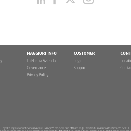
MAGGIORI INFO
CUSTOMER
CONT
ry
La Nostra Azienda
Login
Locati
Governance
Support
Conta
Privacy Policy
LoJack e loghi associati sono marchi di CalAmp® e/o delle sue affiliate negli Stati Uniti, in alcuni altri Paesi e/o nell'UE.