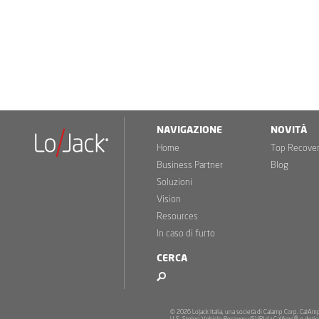
NAVIGAZIONE
NOVITÀ
Home
Top Recove
Business Partner
Blog
Soluzioni
Vision
Resources
In caso di furto
CERCA
© 2026 LoJack Italia, una società di Calamp Corp. CalAmp, 