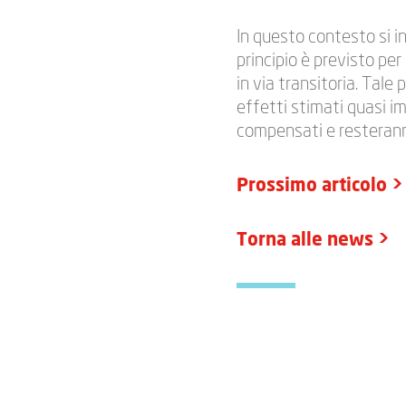
In questo contesto si in
principio è previsto per
in via transitoria. Tale
effetti stimati quasi im
compensati e resterann
Prossimo articolo >
Torna alle news >