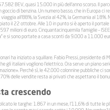
67.582 BEV, quasi 15.000 in più dell’anno scorso. Il pa
 goccio di benzina. Un numero basso, che in Europa ci r
 viaggia all’88%, la Svezia al 42%, la Germania al 18%. No
iato il 22 ottobre. Alle 10 in punto si è aperto il porta
i 597 milioni di euro. Cinquantacinquemila famiglie – ISE
a” e si sono portate a casa sconti da 9.000 a 11.000 e
onari ha iniziato a squillare. Fabio Pressi, presidente di
gli italiani vogliono l’elettrico. Ora serve un piano serio
ormazione». Perché sì, le 42.000 colonnine pubbliche ci s
 70% delle vendite resta ai privati che aspettano il bonu
 sta crescendo
icato le targhe: 1.867 in un mese, l’11,6% di tutte le pl