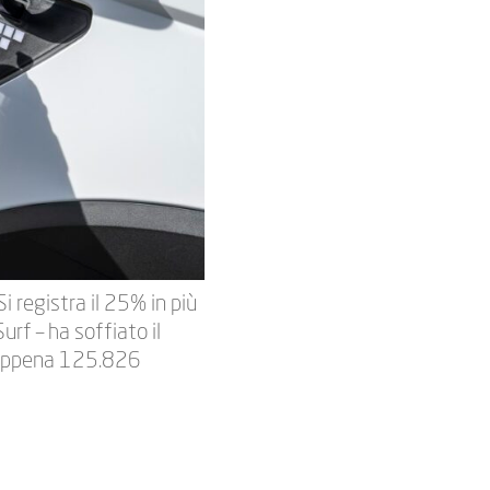
i registra il 25% in più
rf – ha soffiato il
, appena 125.826