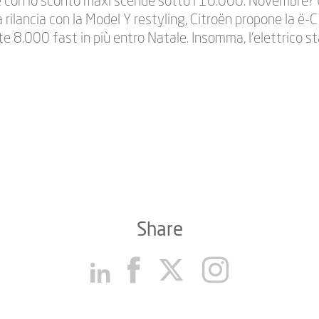
e con lo sconto maxi scende sotto i 10.000. Novembre?
a rilancia con la Model Y restyling, Citroën propone la ë
e 8.000 fast in più entro Natale. Insomma, l’elettrico s
Share