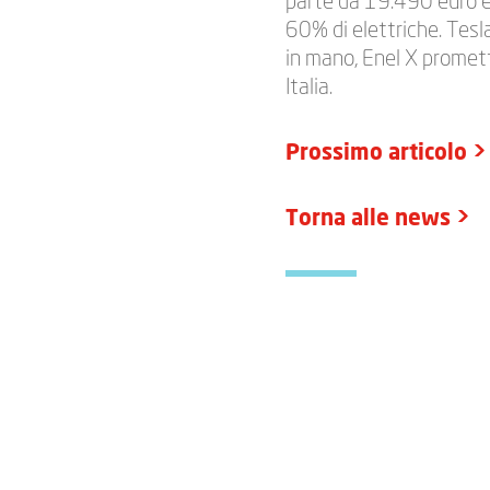
parte da 19.490 euro 
60% di elettriche. Tesl
in mano, Enel X promett
Italia.
Prossimo articolo >
Torna alle news >