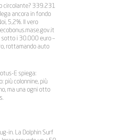
rco circolante? 339.231
elega ancora in fondo
i, 5,2%. Il vero
le ecobonus.mase.gov.it
E sotto i 30.000 euro –
uro, rottamando auto
 Motus-E spiega:
: più colonnine, più
ono, ma una ogni otto
s.
ug-in. La Dolphin Surf