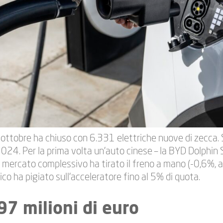
 ottobre ha chiuso con 6.331 elettriche nuove di zecca. S
024. Per la prima volta un’auto cinese – la BYD Dolphin Su
Il mercato complessivo ha tirato il freno a mano (-0,6%
rico ha pigiato sull’acceleratore fino al 5% di quota.
97 milioni di euro