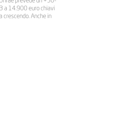
 Unrae prevede un +50-
-C3 a 14.900 euro chiavi
ta crescendo. Anche in